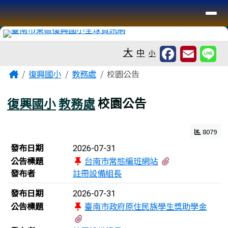
臺南市復興國小全球資訊網
導覽列
跳至主內容區
工具列
大
中
小
頁尾區域
主內容區域
Home
復興國小
教務處
校園公告
復興國小
教務處
校園公告
8079
新聞列表
發布日期
2026-07-31
有2個附檔
公告標題
台南市常態編班網站
發布者
註冊設備組長
發布日期
2026-07-31
公告標題
臺南市政府原住民族學生獎助學金
有2個附檔