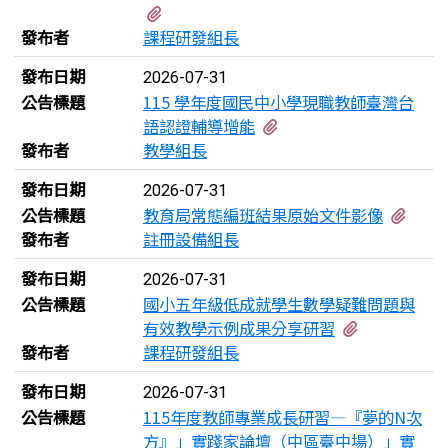
有1個附檔
發布者
課程研發組長
發布日期
2026-07-31
公告標題
115 學年度國民中小學現職教師臺灣台
有1個附檔
語認證輔導增能
發布者
教學組長
發布日期
2026-07-31
有3
公告標題
教育局常態編班結果原始文件影像
發布者
註冊設備組長
發布日期
2026-07-31
公告標題
國小五年級低成就學生數學疑難問題與
有2個附檔
有效教學示例成果分享研習
發布者
課程研發組長
發布日期
2026-07-31
公告標題
115年度教師專業成長研習—『夢的N次
方』」實踐家論壇（中區臺中場）」實