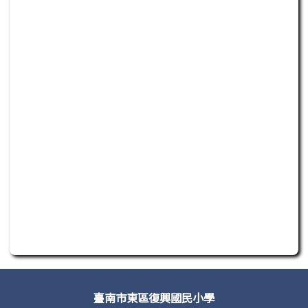
此為活動行程日曆，若無法正常讀取或操作，請聯繫管理單
頁尾區域內容
臺南市東區復興國民小學