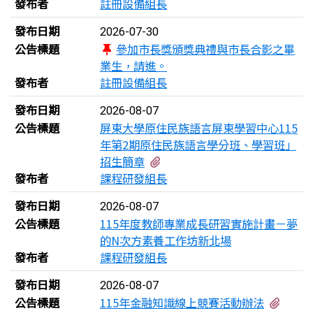
發布者
註冊設備組長
發布日期
2026-07-30
公告標題
參加市長獎頒獎典禮與市長合影之畢
業生，請進。
發布者
註冊設備組長
發布日期
2026-08-07
公告標題
屏東大學原住民族語言屏東學習中心115
年第2期原住民族語言學分班、學習班」
有3個附檔
招生簡章
發布者
課程研發組長
發布日期
2026-08-07
公告標題
115年度教師專業成長研習實施計畫－夢
的N次方素養工作坊新北場
發布者
課程研發組長
發布日期
2026-08-07
有3個
公告標題
115年金融知識線上競賽活動辦法