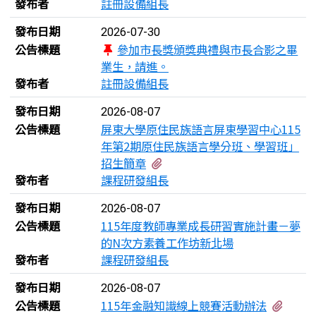
發布者
註冊設備組長
發布日期
2026-07-30
公告標題
參加市長獎頒獎典禮與市長合影之畢
業生，請進。
發布者
註冊設備組長
發布日期
2026-08-07
公告標題
屏東大學原住民族語言屏東學習中心115
年第2期原住民族語言學分班、學習班」
有3個附檔
招生簡章
發布者
課程研發組長
發布日期
2026-08-07
公告標題
115年度教師專業成長研習實施計畫－夢
的N次方素養工作坊新北場
發布者
課程研發組長
發布日期
2026-08-07
有3個
公告標題
115年金融知識線上競賽活動辦法