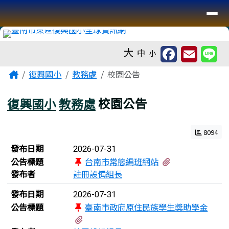
臺南市復興國小全球資訊網
導覽列
跳至主內容區
工具列
大
中
小
頁尾區域
主內容區域
Home
復興國小
教務處
校園公告
復興國小
教務處
校園公告
8094
新聞列表
發布日期
2026-07-31
有2個附檔
公告標題
台南市常態編班網站
發布者
註冊設備組長
發布日期
2026-07-31
公告標題
臺南市政府原住民族學生獎助學金
有2個附檔