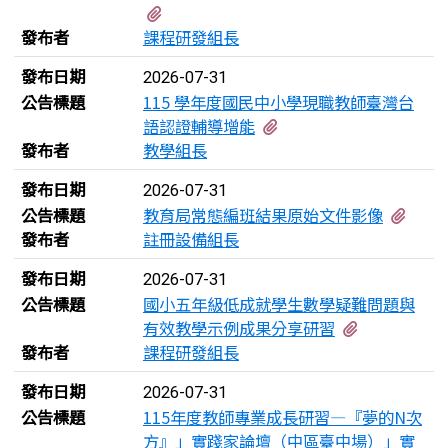
有1個附檔
發布者
課程研發組長
發布日期
2026-07-31
公告標題
115 學年度國民中小學現職教師臺灣台
有1個附檔
語認證輔導增能
發布者
教學組長
發布日期
2026-07-31
有3
公告標題
教育局常態編班結果原始文件影像
發布者
註冊設備組長
發布日期
2026-07-31
公告標題
國小五年級低成就學生數學疑難問題與
有2個附檔
有效教學示例成果分享研習
發布者
課程研發組長
發布日期
2026-07-31
公告標題
115年度教師專業成長研習—『夢的N次
方』」實踐家論壇（中區臺中場）」實