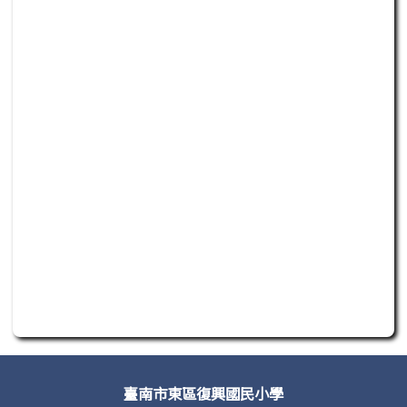
此為活動行程日曆，若無法正常讀取或操作，請聯繫管理單
頁尾區域內容
臺南市東區復興國民小學