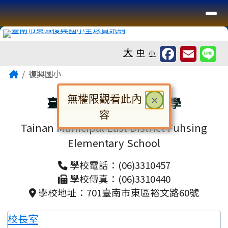
臺南市復興國小全球資訊網
導覽列
跳至主內容區
工具列
大
中
小
頁尾區域
主內容區域
Home
復興國小
無權限觀看此內
關閉
臺南市東區復興國民小學
×
容
Tainan Municipal East District Fuhsing
對話框已開啟。請使用 Tab 鍵在選
Elementary School
學校電話：(06)3310457
學校傳真：(06)3310440
學校地址：701臺南市東區裕文路60號
校長室