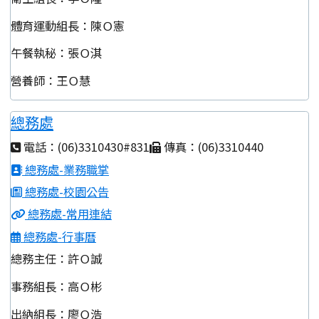
體育運動組長：陳Ｏ憲
午餐執秘：張Ｏ淇
營養師：王Ｏ慧
總務處
電話：(06)3310430#831
傳真：(06)3310440
總務處-業務職掌
總務處-校園公告
總務處-常用連結
總務處-行事曆
總務主任：許Ｏ誠
事務組長：高Ｏ彬
出納組長：廖Ｏ浩