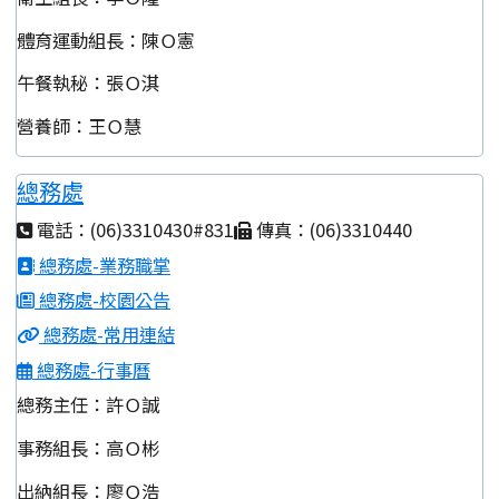
體育運動組長：陳Ｏ憲
午餐執秘：張Ｏ淇
營養師：王Ｏ慧
總務處
電話：(06)3310430#831
傳真：(06)3310440
總務處-業務職掌
總務處-校園公告
總務處-常用連結
總務處-行事曆
總務主任：許Ｏ誠
事務組長：高Ｏ彬
出納組長：廖Ｏ浩