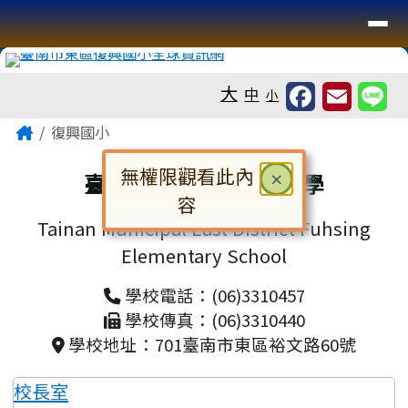
臺南市復興國小全球資訊網
導覽列
跳至主內容區
工具列
大
中
小
頁尾區域
主內容區域
Home
復興國小
無權限觀看此內
關閉
臺南市東區復興國民小學
×
容
Tainan Municipal East District Fuhsing
對話框已開啟。請使用 Tab 鍵在選
Elementary School
學校電話：(06)3310457
學校傳真：(06)3310440
學校地址：701臺南市東區裕文路60號
校長室