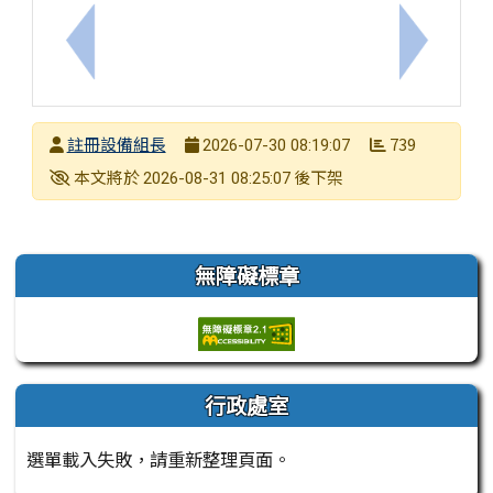
上一筆：新課綱創思教學研發中心誠徵115學年度調
下一筆：臺
發布者
註冊設備組長
739
2026-07-30 08:19:07
發布日期
瀏覽次數
下架日期
本文將於
後下架
2026-08-31 08:25:07
左邊區域內容
無障礙標章
行政處室
選單載入失敗，請重新整理頁面。