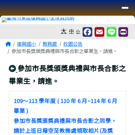
臺南市復興國小全球資訊網
導覽列
跳至主內容區
工具列
大
中
小
頁尾區域
主內容區域
Home
復興國小
教務處
校園公告
參加市長獎頒獎典禮與市長合影之畢業生，請進。
回上頁
參加市長獎頒獎典禮與市長合影之
畢業生，請進。
109～113 學年度 ( 110 年 6 月~114 年 6 月
畢業 )
參加市長獎頒獎典禮與市長合影之同學，
請於上班日撥空至教務處領取相片(及獎