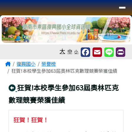
臺南市復興國小全球資訊網
導覽列
跳至主內容區
工具列
大
中
小
頁尾區域
主內容區域
Home
復興國小
榮譽榜
狂賀!本校學生參加63屆奧林匹克數理競賽榮獲佳績
回上頁
狂賀!本校學生參加63屆奧林匹克
數理競賽榮獲佳績
狂賀！狂賀！