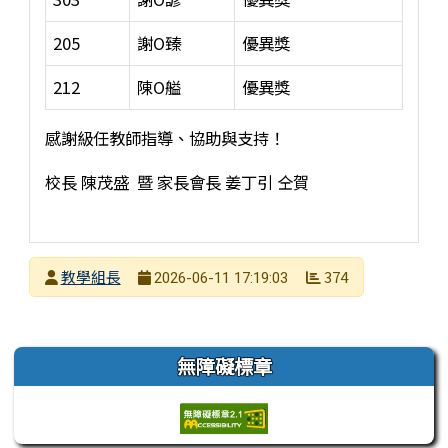
205
謝O臻
優異獎
212
陳O艗
優異獎
感謝級任教師指導、協助與支持！
校長 陳茂盛 暨 家長會長 姜丁引 仝賀
發布者
教學組長
374
2026-06-11 17:19:03
發布日期
瀏覽次數
左邊區域內容
無障礙標章