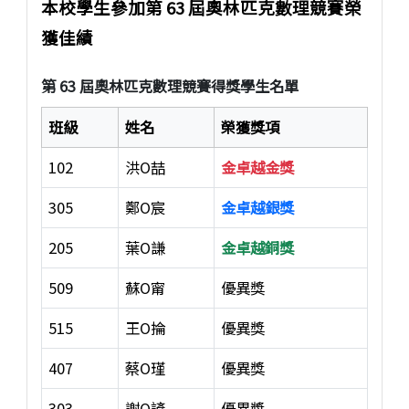
本校學生參加第 63 屆奧林匹克數理競賽榮
獲佳績
第 63 屆奧林匹克數理競賽得獎學生名單
班級
姓名
榮獲獎項
102
洪O喆
金卓越金獎
305
鄭O宸
金卓越銀獎
205
葉O謙
金卓越銅獎
509
蘇O甯
優異獎
515
王O掄
優異獎
407
蔡O瑾
優異獎
303
謝O諺
優異獎