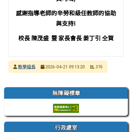
感謝指導老師的辛勞和級任教師的協助
與支持!
校長 陳茂盛 暨 家長會長 姜丁引 仝賀
發布者
教學組長
376
2026-04-21 09:13:20
發布日期
瀏覽次數
左邊區域內容
無障礙標章
行政處室