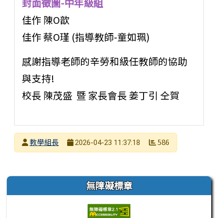
封面徵圖-中年級組
佳作 陳O歆
佳作 蔡O瑾 (指導教師-童如珮)
感謝指導老師的辛勞和級任教師的協助
與支持!
校長 陳茂盛 暨 家長會長 姜丁引 仝賀
發布者
教學組長
586
2026-04-23 11:37:18
發布日期
瀏覽次數
左邊區域內容
無障礙標章