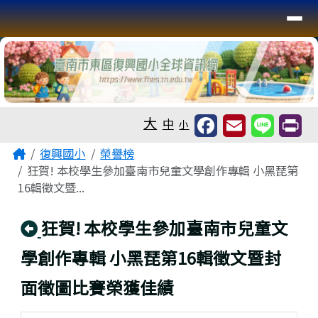
臺南市復興國小全球資訊網
導覽列
跳至主內容區
工具列
大
中
小
頁尾區域
主內容區域
Home
復興國小
榮譽榜
狂賀! 本校學生參加臺南市兒童文學創作專輯 小黑琵第
16輯徵文暨...
回上頁
狂賀! 本校學生參加臺南市兒童文
學創作專輯 小黑琵第16輯徵文暨封
面徵圖比賽榮獲佳績