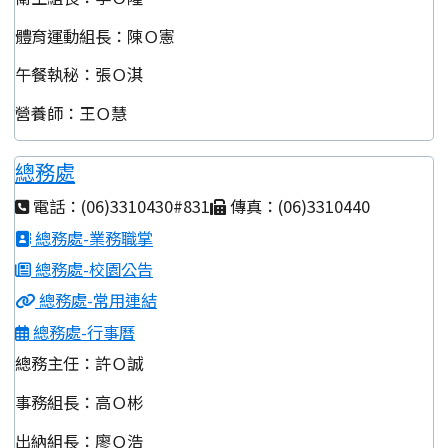
體育運動組長：陳Ｏ憲
午餐執秘：張Ｏ淇
營養師：王Ｏ慧
總務處
電話：(06)3310430#831
傳真：(06)3310440
總務處-業務職掌
總務處-校園公告
總務處-常用連結
總務處-行事曆
總務主任：許Ｏ誠
事務組長：高Ｏ彬
出納組長：廖Ｏ浩