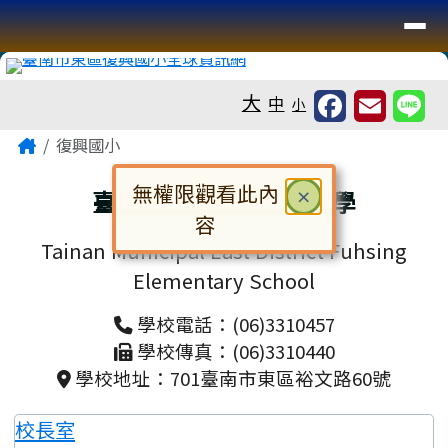
臺南市復興國小全球資訊網
導覽列
跳至主內容區
工具列
大
中
小
頁尾區域
主內容區域
Home
復興國小
無權限觀看此內
關閉
臺南市東區復興國民小學
×
容
Tainan Municipal East District Fuhsing
對話框已開啟。請使用 Tab 鍵在選
Elementary School
學校電話：(06)3310457
學校傳真：(06)3310440
學校地址：701臺南市東區裕文路60號
校長室