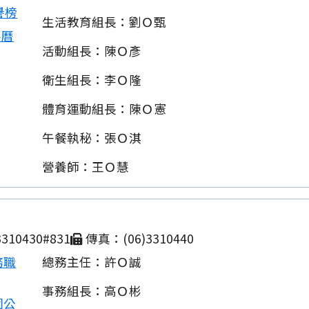
譽榜
生活教育組長：劉Ｏ甄
事曆
活動組長：陳Ｏ彥
衛生組長：李Ｏ隆
體育運動組長：陳Ｏ憲
午餐執秘：張Ｏ淇
營養師：王Ｏ慧
310430#831
傳真：(06)3310440
務職
總務主任：許Ｏ誠
事務組長：高Ｏ彬
園公