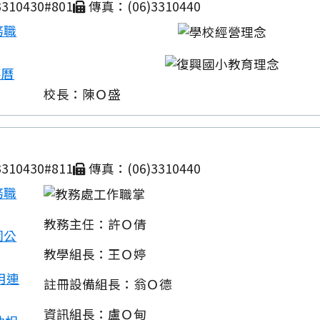
310430#801
傳真：(06)3310440
務職
事曆
校長：陳Ｏ盛
310430#811
傳真：(06)3310440
務職
教務主任：許Ｏ倩
園公
教學組長：王Ｏ婷
用連
註冊設備組長：翁Ｏ德
資訊組長：盧Ｏ甸