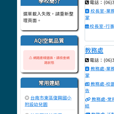
學校簡介
電話：(06)3
校長室-業
選單載入失敗，請重新整
掌
理頁面。
校長室-行
AQI空氣品質
教務處
⚠️ 網路連線錯誤，請檢查網
電話：(06)3
路狀態
教務處-業
掌
常用連結
教務處-校
告
◎
台南市東區復興國小
教務處-常
附設幼兒園
結