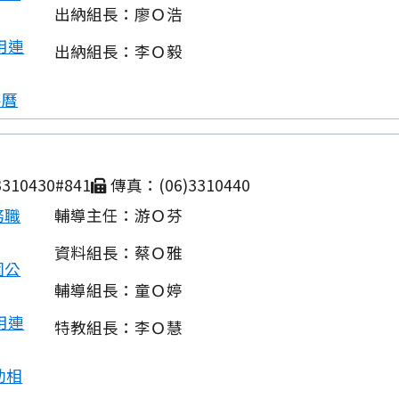
出納組長：廖Ｏ浩
用連
出納組長：李Ｏ毅
事曆
310430#841
傳真：(06)3310440
務職
輔導主任：游Ｏ芬
資料組長：蔡Ｏ雅
園公
輔導組長：童Ｏ婷
用連
特教組長：李Ｏ慧
動相