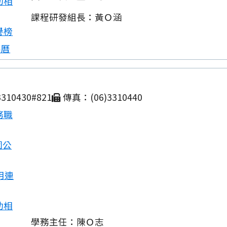
動相
課程研發組長：黃Ｏ涵
譽榜
事曆
310430#821
傳真：(06)3310440
務職
園公
用連
動相
學務主任：陳Ｏ志