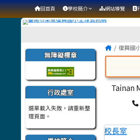
臺南市復興國小全球資訊
導覽列
跳至主內容區
回首頁
學校簡介
網站導覽
工具列
頁尾區域
主內容
Home
復興國
左邊區域內容
無障礙標章
對話框已開
Tainan M
行政處室
選單載入失敗，請重新整
理頁面。
校長室