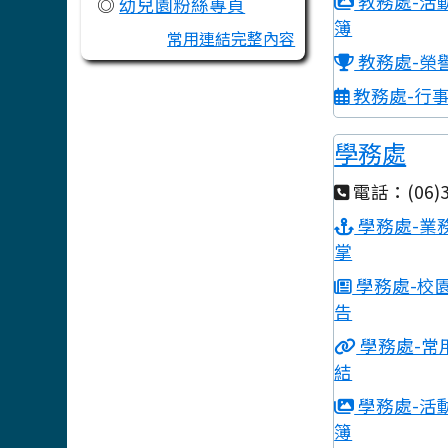
教務處-活
◎
幼兒園粉絲專頁
簿
常用連結完整內容
教務處-榮
教務處-行
學務處
電話：(06)3
學務處-業
掌
學務處-校
告
學務處-常
結
學務處-活
簿