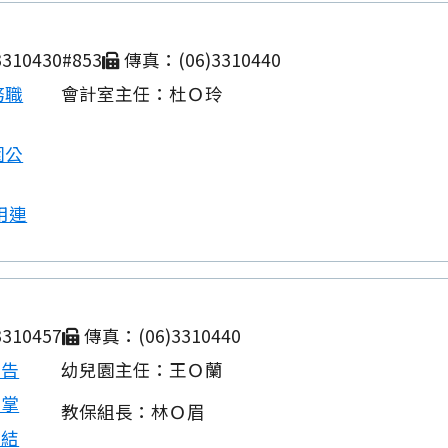
310430#853
傳真：(06)3310440
務職
會計室主任：杜Ｏ玲
園公
用連
310457
傳真：(06)3310440
公告
幼兒園主任：王Ｏ蘭
職掌
教保組長：林Ｏ眉
連結