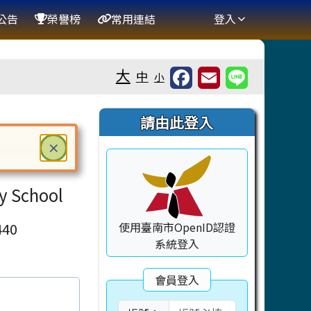
公告
榮譽榜
常用連結
登入
大
中
小
右邊區域內容
請由此登入
關閉
×
ter 鍵或空白鍵確認，按下 Escape 鍵關閉
ry School
40
使用臺南市OpenID認證
系統登入
會員登入