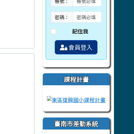
帳號：
密碼：
記住我
會員登入
課程計畫
link to https://campus-xoops.tn.ed
link to htt
臺南市差勤系統