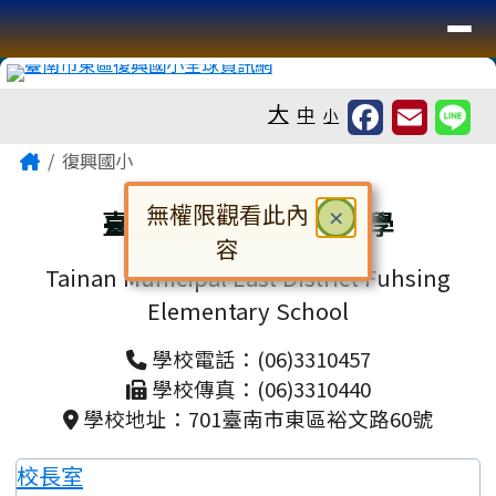
臺南市復興國小全球資訊網
導覽列
跳至主內容區
工具列
大
中
小
頁尾區域
主內容區域
Home
復興國小
無權限觀看此內
關閉
臺南市東區復興國民小學
×
容
Tainan Municipal East District Fuhsing
對話框已開啟。請使用 Tab 鍵在選
Elementary School
學校電話：(06)3310457
學校傳真：(06)3310440
學校地址：701臺南市東區裕文路60號
校長室