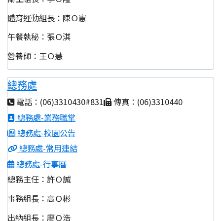
體育運動組長：陳Ｏ憲
午餐執秘：張Ｏ淇
營養師：王Ｏ慧
總務處
電話：(06)3310430#831
傳真：(06)3310440
總務處-業務職掌
總務處-校園公告
總務處-常用連結
總務處-行事曆
總務主任：許Ｏ誠
事務組長：高Ｏ彬
出納組長：廖Ｏ浩