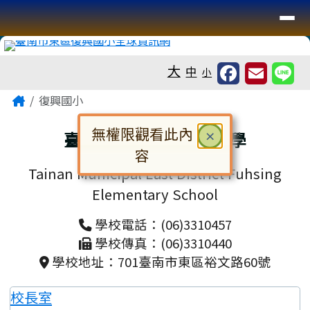
臺南市復興國小全球資訊網
導覽列
跳至主內容區
工具列
大
中
小
頁尾區域
主內容區域
Home
復興國小
無權限觀看此內
關閉
臺南市東區復興國民小學
×
容
Tainan Municipal East District Fuhsing
對話框已開啟。請使用 Tab 鍵在選
Elementary School
學校電話：(06)3310457
學校傳真：(06)3310440
學校地址：701臺南市東區裕文路60號
校長室