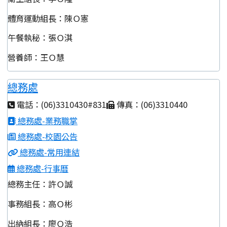
體育運動組長：陳Ｏ憲
午餐執秘：張Ｏ淇
營養師：王Ｏ慧
總務處
電話：(06)3310430#831
傳真：(06)3310440
總務處-業務職掌
總務處-校園公告
總務處-常用連結
總務處-行事曆
總務主任：許Ｏ誠
事務組長：高Ｏ彬
出納組長：廖Ｏ浩