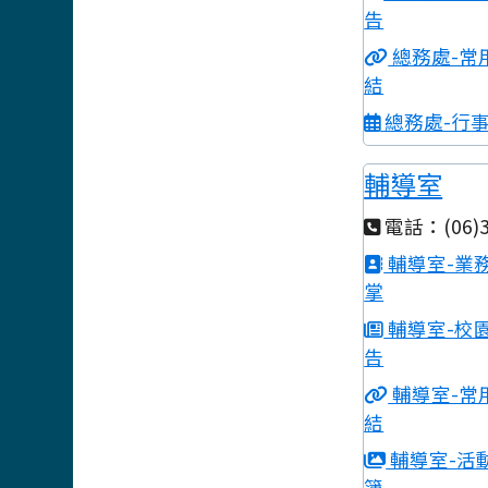
告
總務處-常
結
總務處-行
輔導室
電話：(06)3
輔導室-業
掌
輔導室-校
告
輔導室-常
結
輔導室-活
簿