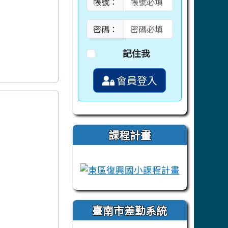
帳號：
密碼：
記住我
會員登入
課程計畫
link to https://campus-xoops.tn.ed
link to htt
臺南市差勤系統