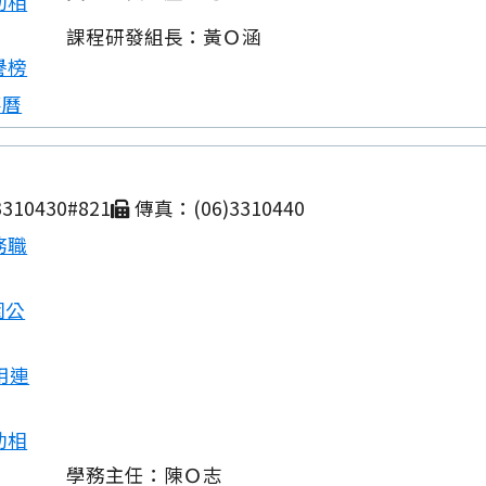
動相
課程研發組長：黃Ｏ涵
譽榜
事曆
310430#821
傳真：(06)3310440
務職
園公
用連
動相
學務主任：陳Ｏ志