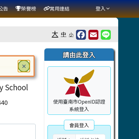
公告
榮譽榜
常用連結
登入
大
中
小
右邊區域內容
請由此登入
關閉
×
ter 鍵或空白鍵確認，按下 Escape 鍵關閉
ry School
40
使用臺南市OpenID認證
系統登入
會員登入