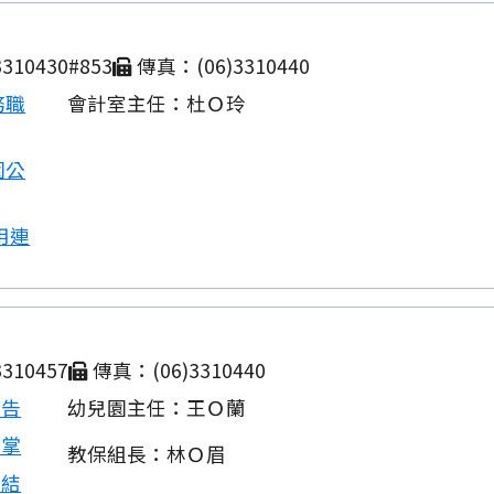
310430#853
傳真：(06)3310440
務職
會計室主任：杜Ｏ玲
園公
用連
310457
傳真：(06)3310440
公告
幼兒園主任：王Ｏ蘭
職掌
教保組長：林Ｏ眉
連結