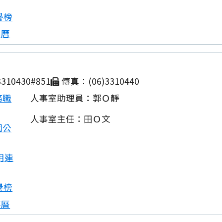
譽榜
事曆
310430#851
傳真：(06)3310440
務職
人事室助理員：郭Ｏ靜
人事室主任：田Ｏ文
園公
用連
譽榜
事曆