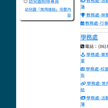
教務處-活
◎
幼兒園粉絲專頁
簿
幼兒園「常用連結」完整內
教務處-榮
容
教務處-行
學務處
電話：(06)3
學務處-業
掌
學務處-校
告
學務處-常
結
學務處-活
簿