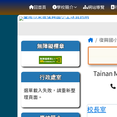
臺南市復興國小全球資訊
導覽列
跳至主內容區
回首頁
學校簡介
網站導覽
工具列
頁尾區域
主內容
Home
復興國
左邊區域內容
無障礙標章
對話框已開
Tainan M
行政處室
選單載入失敗，請重新整
理頁面。
校長室