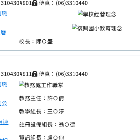
310430#801
傳真：(06)3310440
務職
事曆
校長：陳Ｏ盛
310430#811
傳真：(06)3310440
務職
教務主任：許Ｏ倩
園公
教學組長：王Ｏ婷
用連
註冊設備組長：翁Ｏ德
資訊組長：盧Ｏ甸