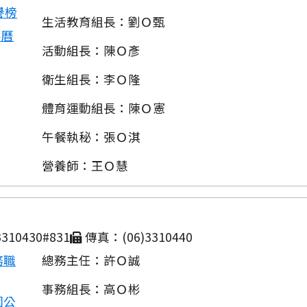
譽榜
生活教育組長：劉Ｏ甄
事曆
活動組長：陳Ｏ彥
衛生組長：李Ｏ隆
體育運動組長：陳Ｏ憲
午餐執秘：張Ｏ淇
營養師：王Ｏ慧
310430#831
傳真：(06)3310440
務職
總務主任：許Ｏ誠
事務組長：高Ｏ彬
園公