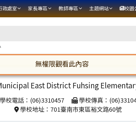
網
行政處室
家長專區
教師專區
主題網站
校園
區域
小
無權限觀看此內容
臺南市東區復興國民小學
啟。請使用 Tab 鍵在選項間移動焦點。按下 En
unicipal East District Fuhsing Elementa
學校電話：(06)3310457
學校傳真：(06)33104
學校地址：701臺南市東區裕文路60號