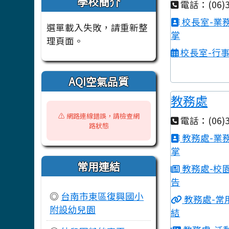
學校簡介
電話：(06)3
校長室-業
選單載入失敗，請重新整
掌
理頁面。
校長室-行
AQI空氣品質
教務處
⚠️ 網路連線錯誤，請檢查網
電話：(06)3
路狀態
教務處-業
掌
常用連結
教務處-校
告
◎
台南市東區復興國小
教務處-常
附設幼兒園
結