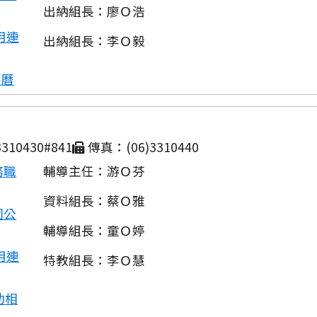
出納組長：廖Ｏ浩
用連
出納組長：李Ｏ毅
事曆
310430#841
傳真：(06)3310440
務職
輔導主任：游Ｏ芬
資料組長：蔡Ｏ雅
園公
輔導組長：童Ｏ婷
用連
特教組長：李Ｏ慧
動相