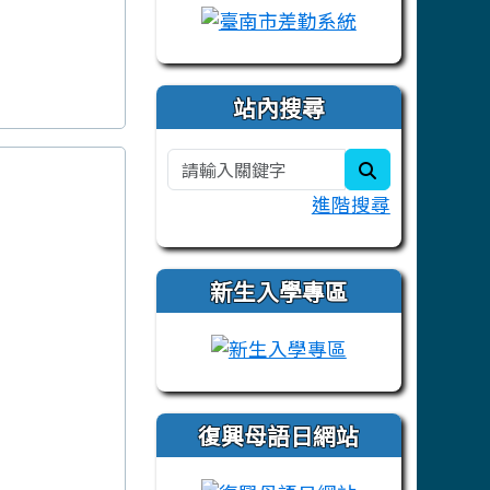
站內搜尋
search
進階搜尋
新生入學專區
link to https:/
復興母語日網站
link to https: