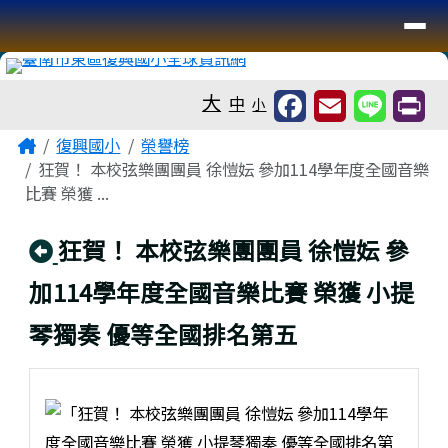
臺南市復興國小全球資訊網
導覽列
跳至主內容區
工具列
大
中
小
頁尾區域
主內容區域
Home
復興國小
榮譽榜
狂賀！ 本校弦樂團團員 徐愷妘 參加114學年度全國音樂
比賽 榮獲 ...
回上頁
狂賀！ 本校弦樂團團員 徐愷妘 參
加114學年度全國音樂比賽 榮獲 小提
琴獨奏 優等全國排名第五