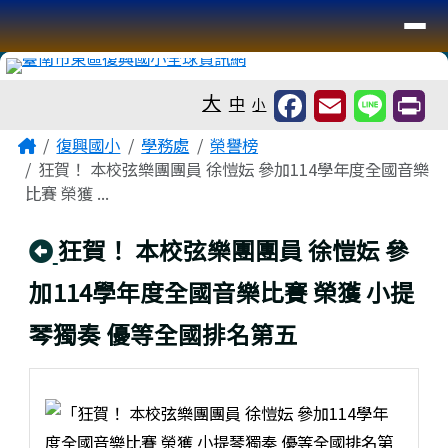
臺南市復興國小全球資訊網
導覽列
跳至主內容區
工具列
大
中
小
頁尾區域
主內容區域
Home
復興國小
學務處
榮譽榜
狂賀！ 本校弦樂團團員 徐愷妘 參加114學年度全國音樂
比賽 榮獲 ...
回上頁
狂賀！ 本校弦樂團團員 徐愷妘 參
加114學年度全國音樂比賽 榮獲 小提
琴獨奏 優等全國排名第五