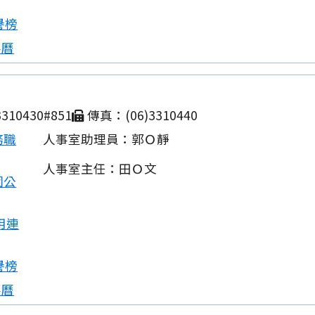
譽榜
事曆
310430#851
傳真：(06)3310440
務職
人事室助理員：郭Ｏ靜
人事室主任：田Ｏ文
園公
用連
譽榜
事曆