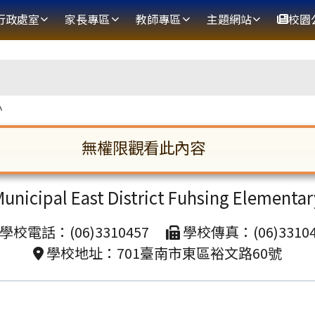
網
行政處室
家長專區
教師專區
主題網站
校園
區域
小
無權限觀看此內容
臺南市東區復興國民小學
啟。請使用 Tab 鍵在選項間移動焦點。按下 En
unicipal East District Fuhsing Elementa
學校電話：(06)3310457
學校傳真：(06)33104
學校地址：701臺南市東區裕文路60號