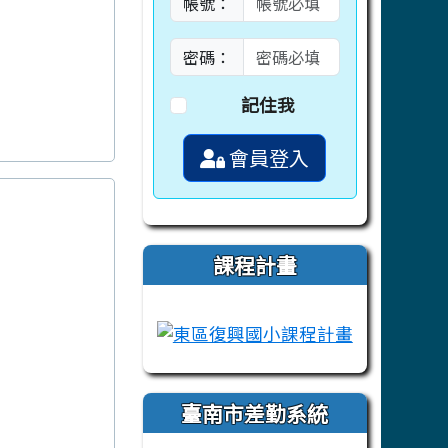
帳號：
密碼：
記住我
會員登入
課程計畫
link to https://campus-xoops.tn.ed
link to htt
臺南市差勤系統