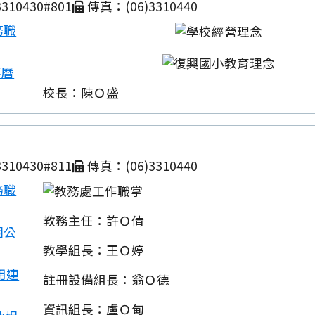
310430#801
傳真：(06)3310440
務職
事曆
校長：陳Ｏ盛
310430#811
傳真：(06)3310440
務職
教務主任：許Ｏ倩
園公
教學組長：王Ｏ婷
用連
註冊設備組長：翁Ｏ德
資訊組長：盧Ｏ甸