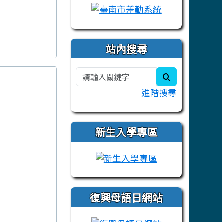
站內搜尋
search
進階搜尋
新生入學專區
link to https:/
復興母語日網站
link to https: