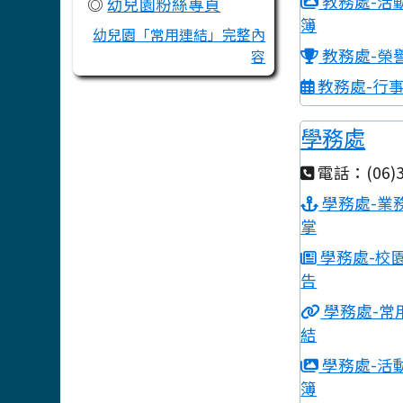
教務處-活
◎
幼兒園粉絲專頁
簿
幼兒園「常用連結」完整內
教務處-榮
容
教務處-行
學務處
電話：(06)3
學務處-業
掌
學務處-校
告
學務處-常
結
學務處-活
簿