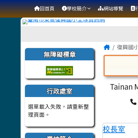
臺南市復興國小全球資訊
導覽列
跳至主內容區
回首頁
學校簡介
網站導覽
工具列
頁尾區域
主內容
Home
復興國
左邊區域內容
無障礙標章
對話框已開
Tainan M
行政處室
選單載入失敗，請重新整
理頁面。
校長室