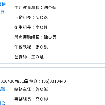
譽榜
生活教育組長：劉Ｏ甄
事曆
活動組長：陳Ｏ彥
衛生組長：李Ｏ隆
體育運動組長：陳Ｏ憲
午餐執秘：張Ｏ淇
營養師：王Ｏ慧
310430#831
傳真：(06)3310440
務職
總務主任：許Ｏ誠
事務組長：高Ｏ彬
園公