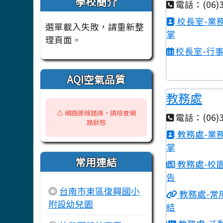
學校簡介
電話：(06)3
校長室-業
選單載入失敗，請重新整
掌
理頁面。
校長室-行
AQI空氣品質
教務處
⚠️ 網路連線錯誤，請檢查網
電話：(06)3
路狀態
教務處-業
掌
常用連結
教務處-校
告
◎
台南市東區復興國小
教務處-常
附設幼兒園
結