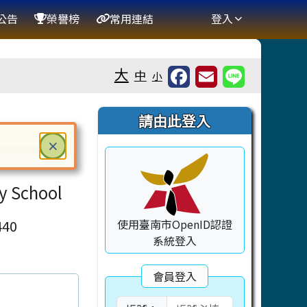
公告
榮譽榜
常用連結
登入
大
中
小
右邊區域內容
請由此登入
關閉
×
ter 鍵或空白鍵確認，按下 Escape 鍵關閉
ry School
40
使用臺南市OpenID認證
系統登入
會員登入