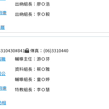
出納組長：廖Ｏ浩
用連
出納組長：李Ｏ毅
事曆
310430#841
傳真：(06)3310440
務職
輔導主任：游Ｏ芬
資料組長：蔡Ｏ雅
園公
輔導組長：童Ｏ婷
用連
特教組長：李Ｏ慧
動相