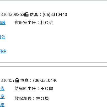
310430#853
傳真：(06)3310440
務職
會計室主任：杜Ｏ玲
園公
用連
310457
傳真：(06)3310440
公告
幼兒園主任：王Ｏ蘭
職掌
教保組長：林Ｏ眉
連結