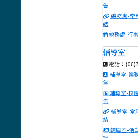
告
總務處-常
結
總務處-行
輔導室
電話：(06)3
輔導室-業
掌
輔導室-校
告
輔導室-常
結
輔導室-活
簿