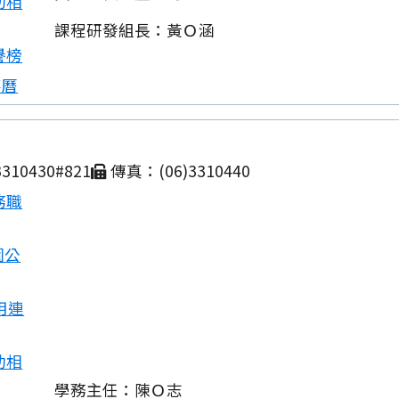
動相
課程研發組長：黃Ｏ涵
譽榜
事曆
310430#821
傳真：(06)3310440
務職
園公
用連
動相
學務主任：陳Ｏ志