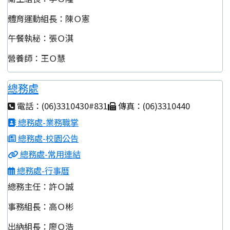
體育運動組長：陳Ｏ憲
午餐執秘：張Ｏ淇
營養師：王Ｏ慧
總務處
電話：(06)3310430#831
傳真：(06)3310440
總務處-業務職掌
總務處-校園公告
總務處-常用連結
總務處-行事曆
總務主任：許Ｏ誠
事務組長：高Ｏ彬
出納組長：廖Ｏ浩