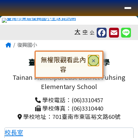
臺南市復興國小全球資訊網
導覽列
跳至主內容區
工具列
大
中
小
頁尾區域
主內容區域
Home
復興國小
無權限觀看此內
關閉
臺南市東區復興國民小學
×
容
Tainan Municipal East District Fuhsing
對話框已開啟。請使用 Tab 鍵在選
Elementary School
學校電話：(06)3310457
學校傳真：(06)3310440
學校地址：701臺南市東區裕文路60號
校長室