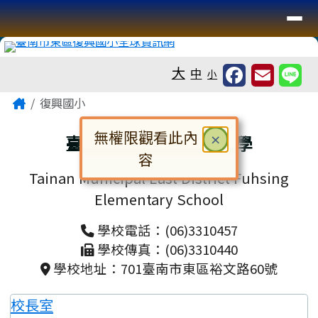
臺南市復興國小全球資訊網
導覽列
跳至主內容區
工具列
大
中
小
頁尾區域
主內容區域
Home
復興國小
無權限觀看此內
關閉
臺南市東區復興國民小學
×
容
Tainan Municipal East District Fuhsing
對話框已開啟。請使用 Tab 鍵在選
Elementary School
學校電話：(06)3310457
學校傳真：(06)3310440
學校地址：701臺南市東區裕文路60號
校長室