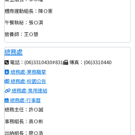
體育運動組長：陳Ｏ憲
午餐執秘：張Ｏ淇
營養師：王Ｏ慧
總務處
電話：(06)3310430#831
傳真：(06)3310440
總務處-業務職掌
總務處-校園公告
總務處-常用連結
總務處-行事曆
總務主任：許Ｏ誠
事務組長：高Ｏ彬
出納組長：廖Ｏ浩