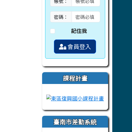
帳號：
密碼：
記住我
會員登入
課程計畫
link to https://campus-xoops.tn.ed
link to htt
臺南市差勤系統