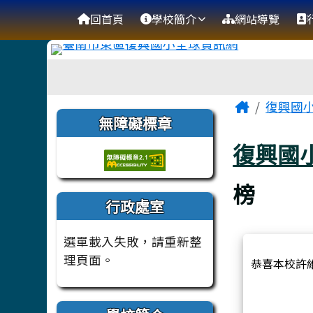
臺南市復興國小全球資訊
導覽列
跳至主內容區
回首頁
學校簡介
網站導覽
工具列
頁尾區域
主內容
Home
復興國
左邊區域內容
無障礙標章
復興國
榜
行政處室
選單載入失敗，請重新整
理頁面。
恭喜本校許維