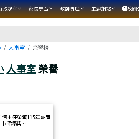
網
行政處室
家長專區
教師專區
主題網站
校園
區域
小
人事室
榮譽榜
小
人事室
榮譽
倩主任榮獲115年臺南
市師鐸獎