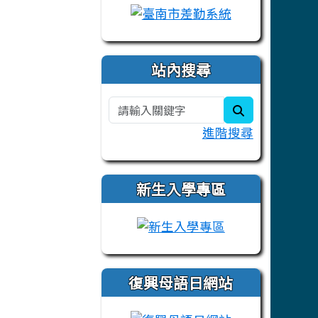
站內搜尋
search
進階搜尋
新生入學專區
link to https:/
復興母語日網站
link to https: