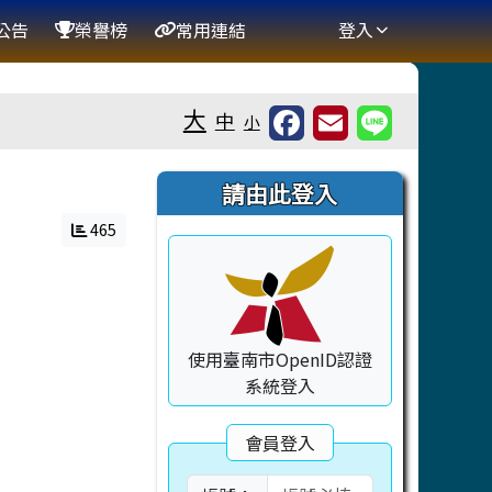
公告
榮譽榜
常用連結
登入
大
中
小
右邊區域內容
請由此登入
465
使用臺南市OpenID認證
系統登入
會員登入