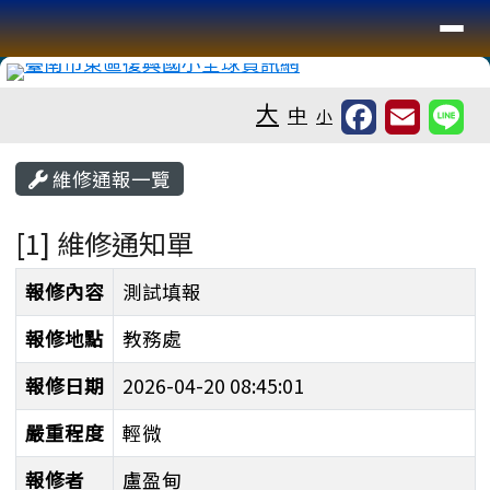
臺南市復興國小全球資訊網
導覽列
跳至主內容區
工具列
大
中
小
頁尾區域
主內容區域
維修通報一覽
[1] 維修通知單
維修通知單
報修內容
測試填報
報修地點
教務處
報修日期
2026-04-20 08:45:01
嚴重程度
輕微
報修者
盧盈甸