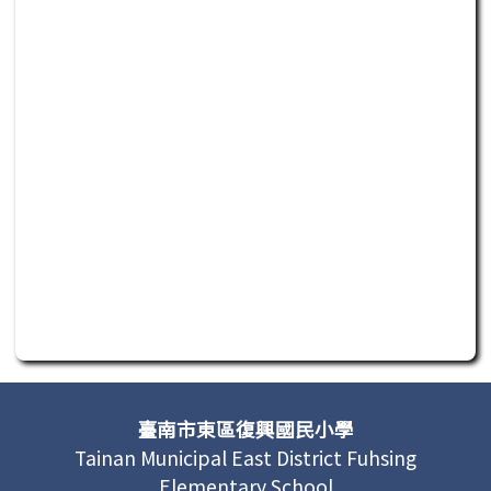
此為活動行程日曆，若無法正常讀取或操作，請聯繫
頁尾區域內容
臺南市東區復興國民小學
Tainan Municipal East District Fuhsing
Elementary School