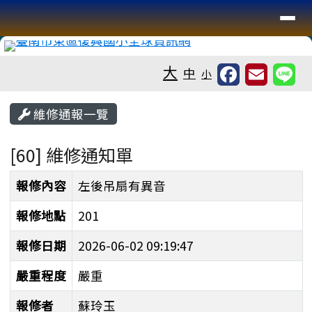
臺南市復興國小全球資訊網
導覽列
跳至主內容區
工具列
大
中
小
頁尾區域
主內容區域
維修通報一覽
[60] 維修通知單
維修通知單
報修內容
左後吊扇有異音
報修地點
201
報修日期
2026-06-02 09:19:47
嚴重程度
嚴重
報修者
蘇玲玉