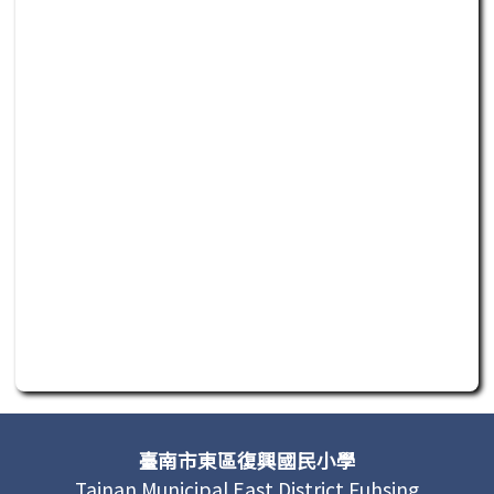
此為活動行程日曆，若無法正常讀取或操作，請聯繫
頁尾區域內容
臺南市東區復興國民小學
Tainan Municipal East District Fuhsing