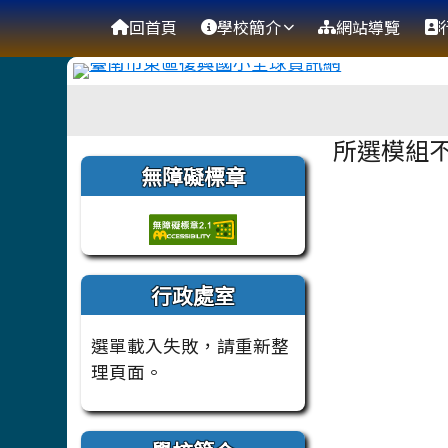
臺南市復興國小全球資訊
導覽列
跳至主內容區
回首頁
學校簡介
網站導覽
工具列
頁尾區域
主內容
所選模組
左邊區域內容
無障礙標章
行政處室
選單載入失敗，請重新整
理頁面。