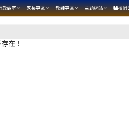
網
行政處室
家長專區
教師專區
主題網站
校園
區域
不存在！