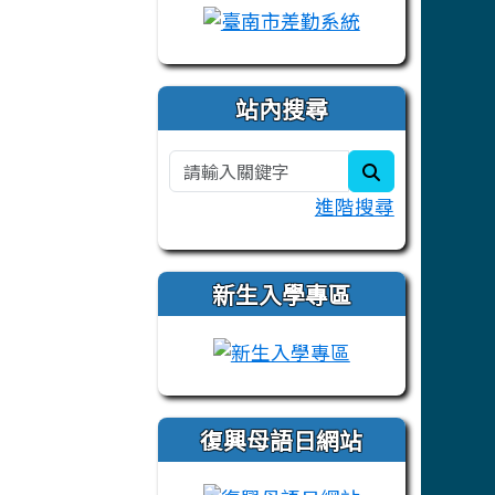
站內搜尋
search
進階搜尋
新生入學專區
link to https:/
復興母語日網站
link to https: