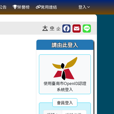
公告
榮譽榜
常用連結
登入
大
中
小
右邊區域內容
請由此登入
使用臺南市OpenID認證
系統登入
會員登入