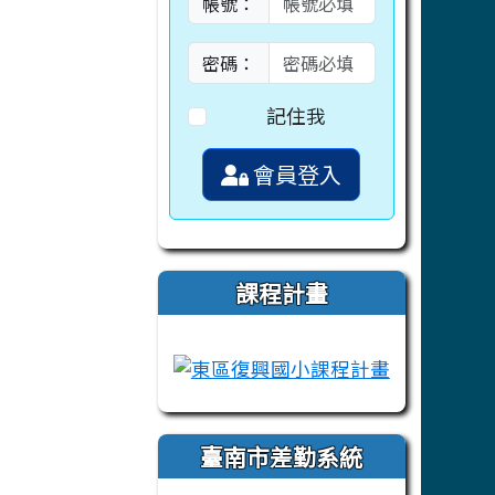
帳號：
密碼：
記住我
會員登入
課程計畫
link to https://campus-xoops.tn.ed
link to htt
臺南市差勤系統