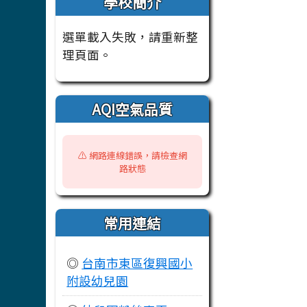
學校簡介
選單載入失敗，請重新整
理頁面。
AQI空氣品質
⚠️ 網路連線錯誤，請檢查網
路狀態
常用連結
◎
台南市東區復興國小
附設幼兒園