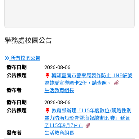
學務處校園公告
所有校園公告
新聞列表
發布日期
2026-08-06
公告標題
轉知臺南市警察局製作防止LINE帳號
有2個附
遭詐騙宣導圖卡2份，請查照。
發布者
生活教育組長
發布日期
2026-08-06
公告標題
教育部辦理「115年度數位/網路性別
暴力防治短影⾳暨海報繪畫⽐ 賽」延⻑
有1個附檔
⾄115年9⽉7⽇⽌
發布者
生活教育組長