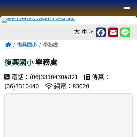
臺南市復興國小全球資訊網
導覽列
跳至主內容區
工具列
大
中
小
頁尾區域
主內容區域
Home
復興國小
學務處
復興國小
學務處
電話：(06)3310430#821
傳真：
(06)3310440
網電：83020