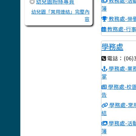
教務處-活
◎
幼兒園粉絲專頁
簿
幼兒園「常用連結」完整內
教務處-榮
容
教務處-行
學務處
電話：(06)3
學務處-業
掌
學務處-校
告
學務處-常
結
學務處-活
簿