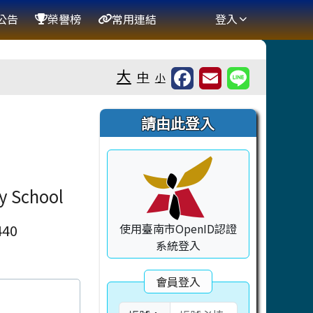
公告
榮譽榜
常用連結
登入
大
中
小
右邊區域內容
請由此登入
ry School
40
使用臺南市OpenID認證
系統登入
會員登入