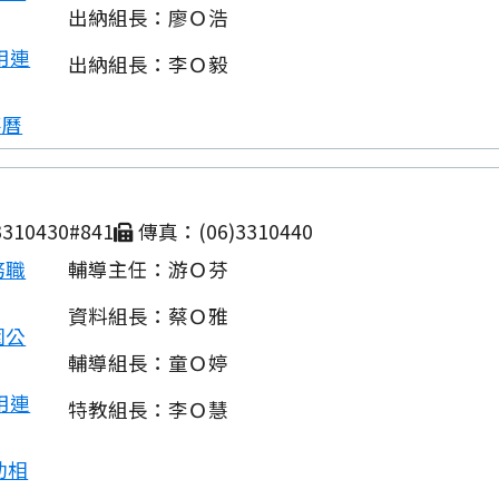
出納組長：廖Ｏ浩
用連
出納組長：李Ｏ毅
事曆
310430#841
傳真：(06)3310440
務職
輔導主任：游Ｏ芬
資料組長：蔡Ｏ雅
園公
輔導組長：童Ｏ婷
用連
特教組長：李Ｏ慧
動相