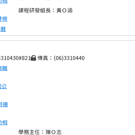
動相
課程研發組長：黃Ｏ涵
譽榜
事曆
310430#821
傳真：(06)3310440
務職
園公
用連
動相
學務主任：陳Ｏ志