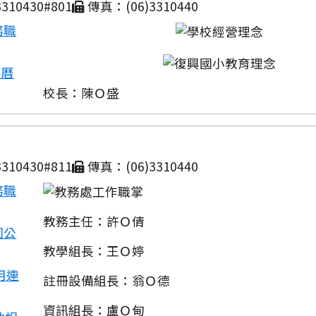
310430#801
傳真：(06)3310440
務職
事曆
校長：陳Ｏ盛
310430#811
傳真：(06)3310440
務職
教務主任：許Ｏ倩
園公
教學組長：王Ｏ婷
用連
註冊設備組長：翁Ｏ德
資訊組長：盧Ｏ甸