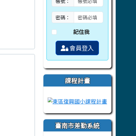
帳號：
密碼：
記住我
會員登入
課程計畫
link to https://campus-xoops.tn.ed
link to htt
臺南市差勤系統