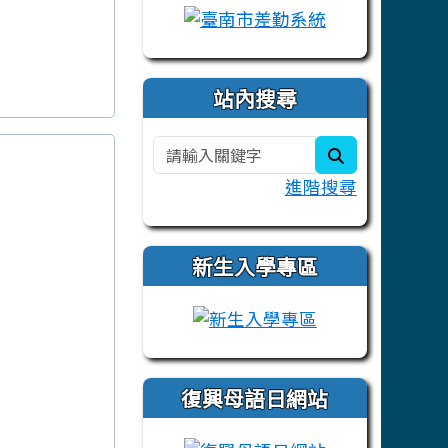
站內搜尋
search
進階搜尋
新生入學專區
link to https:/
復興母語日網站
link to https: