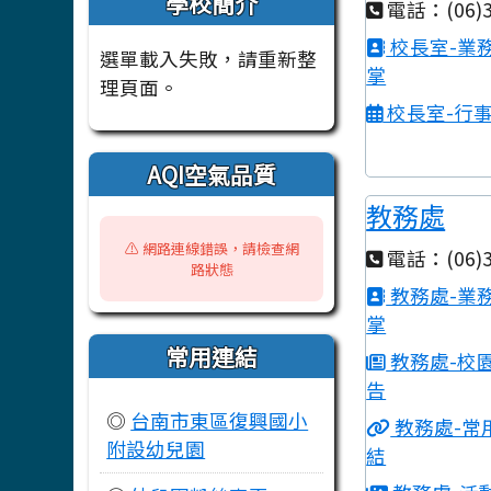
學校簡介
電話：(06)3
校長室-業
選單載入失敗，請重新整
掌
理頁面。
校長室-行
AQI空氣品質
教務處
⚠️ 網路連線錯誤，請檢查網
電話：(06)3
路狀態
教務處-業
掌
常用連結
教務處-校
告
◎
台南市東區復興國小
教務處-常
附設幼兒園
結