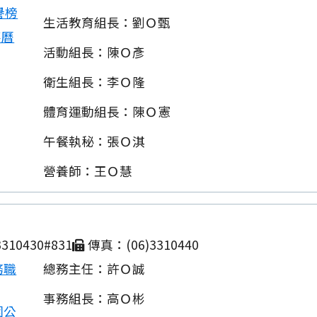
譽榜
生活教育組長：劉Ｏ甄
事曆
活動組長：陳Ｏ彥
衛生組長：李Ｏ隆
體育運動組長：陳Ｏ憲
午餐執秘：張Ｏ淇
營養師：王Ｏ慧
310430#831
傳真：(06)3310440
務職
總務主任：許Ｏ誠
事務組長：高Ｏ彬
園公