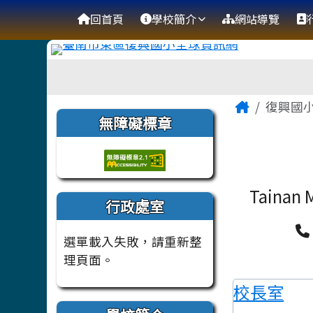
臺南市復興國小全球資訊
導覽列
跳至主內容區
回首頁
學校簡介
網站導覽
工具列
頁尾區域
主內容
Home
復興國
左邊區域內容
無障礙標章
Tainan M
行政處室
選單載入失敗，請重新整
理頁面。
校長室