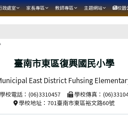
網
行政處室
家長專區
教師專區
主題網站
校園
區域
小
臺南市東區復興國民小學
unicipal East District Fuhsing Elementa
學校電話：(06)3310457
學校傳真：(06)33104
學校地址：701臺南市東區裕文路60號