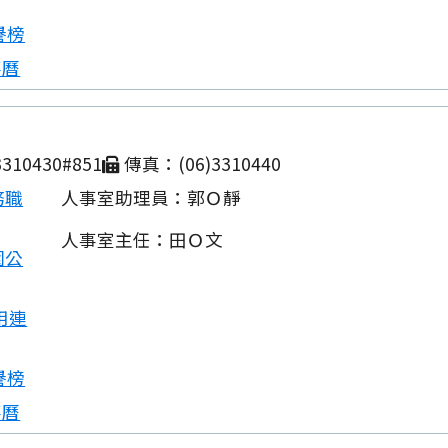
譽榜
事曆
310430#851
傳真：(06)3310440
務職
人事室助理員：郭Ｏ靜
人事室主任：田Ｏ文
園公
用連
譽榜
事曆