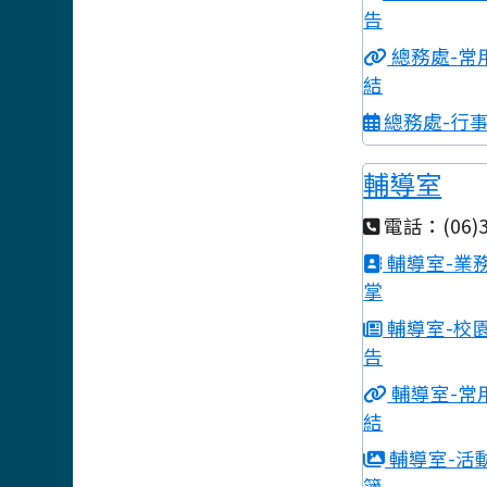
告
總務處-常
結
總務處-行
輔導室
電話：(06)3
輔導室-業
掌
輔導室-校
告
輔導室-常
結
輔導室-活
簿